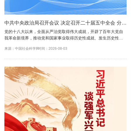
中共中央政治局召开会议 决定召开二十届五中全会 分析
研究当前经济形势和经济工作 中共中央总书记习近平主
党的十八大以来，全面从严治党取得伟大成就，开辟了百年大党自
我革命新境界，推动党和国家事业取得历史性成就、发生历史性变
持会议
革，党和人民赢得强党强国的历史主动。
来源：中国社会科学网
时间：2026-08-03