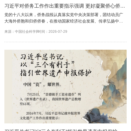
习近平对侨务工作作出重要指示强调 更好凝聚侨心侨力
促进海内外中华儿女团结奋斗 王沪宁出席全国侨务工作
党的十八大以来，侨务战线认真落实党中央决策部署，团结动员广
大海外侨胞和归侨侨眷，在推动国家经济社会发展、传承弘扬中华
会议并讲话
文化、增进中外交流合作等方面作出了积极贡献。
来源：中国社会科学网
时间：2026-07-29