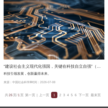
“建设社会主义现代化强国，关键在科技自立自强”（总
书记的人民情怀）
科技引领发展，创新赢得未来。
来源：中国社会科学网
时间：2026-07-08
共
26
页/
1
页
第一页
|
上一页
1
2
3
4
5
6
下一页
最末页