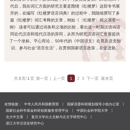
代后，我在词汇方面的研究主要是围绕《红楼梦》这部专书展
开的，在编写《红楼梦语言词典》的过程中，我陆续撰写了多
篇《红楼梦》词汇考释的文章，例如《〈红楼梦〉词义演变一
例》.读者可以通过词条和义项的比较，看出这一时期汉语词语
同近代汉语和现代汉语的异同，从而为研究汉语词汇发展提供
了一个坐标。平心而论， 50年代的《中国语文》在普及语文知
识、参与社会“语言生活”，在贯彻国家语言政策，在促进新...
共
3
页/
1
页
第一页
|
上一页
1
2
3
下一页
最末页
｜
｜
友情链接：
中华人民共和国教育部
国家语委科研规划领导小组办公室
｜
｜
国家社会科学基金科研创新服务管理平台
中国社会科学院大学
｜
｜
北大中文系
复旦大学出土文献与古文字研究中心
浙江大学汉语史研究中心