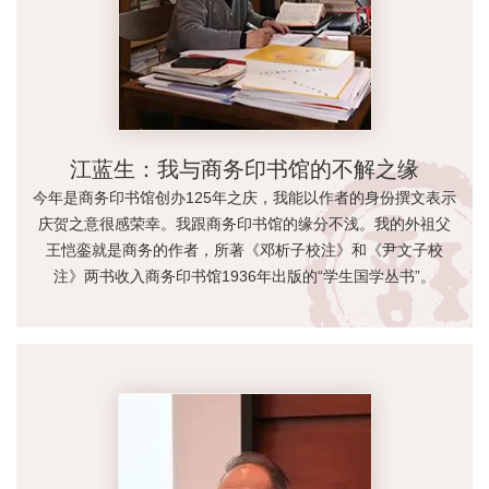
江蓝生：我与商务印书馆的不解之缘
今年是商务印书馆创办125年之庆，我能以作者的身份撰文表示
庆贺之意很感荣幸。我跟商务印书馆的缘分不浅。我的外祖父
王恺銮就是商务的作者，所著《邓析子校注》和《尹文子校
注》两书收入商务印书馆1936年出版的“学生国学丛书”。