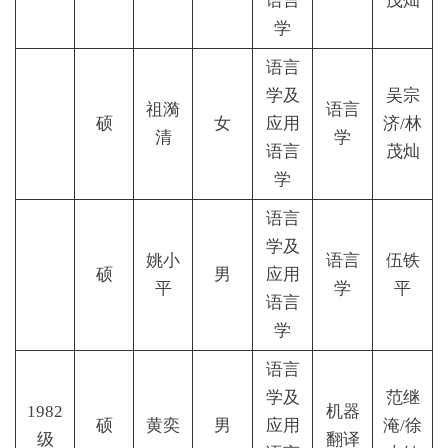
语言
茂灿
学
语言
学及
吴宗
祖漪
语言
硕
女
应用
济
/林
清
学
语言
茂灿
学
语言
学及
姚小
语言
伍铁
硕
男
应用
平
学
平
语言
学
语言
学及
范继
1982
机器
硕
黄奕
男
应用
淹
/徐
级
翻译