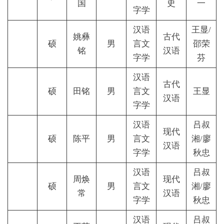
国
史
一
字学
汉语
王显
/
姚彝
古代
硕
男
言文
邵荣
铭
汉语
字学
芬
汉语
古代
硕
田铭
男
言文
王显
汉语
字学
汉语
吕叔
现代
硕
陈平
男
言文
湘
/廖
汉语
字学
秋忠
汉语
吕叔
周焕
现代
硕
男
言文
湘
/廖
常
汉语
字学
秋忠
汉语
吕叔