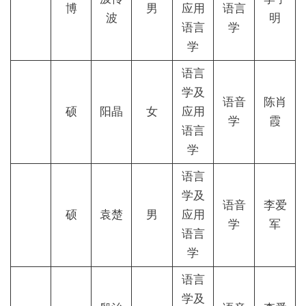
博
男
应用
语言
波
明
语言
学
学
语言
学及
语音
陈肖
硕
阳晶
女
应用
学
霞
语言
学
语言
学及
语音
李爱
硕
袁楚
男
应用
学
军
语言
学
语言
学及