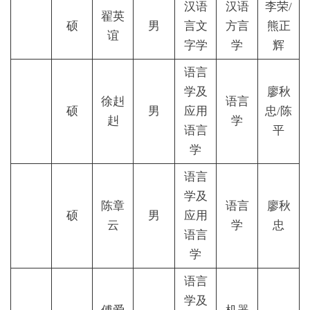
汉语
汉语
李荣
/
翟英
硕
男
言文
方言
熊正
谊
字学
学
辉
语言
学及
廖秋
徐赳
语言
硕
男
应用
忠
/陈
赳
学
语言
平
学
语言
学及
陈章
语言
廖秋
硕
男
应用
云
学
忠
语言
学
语言
学及