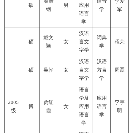
殷治
语音
李爱
硕
男
应用
纲
学
军
语言
学
汉语
戴文
词典
硕
女
言文
程荣
颖
学
字学
汉语
汉语
硕
吴肸
女
言文
方言
周磊
字学
学
语言
学及
应用
2005
贾红
李宇
博
女
应用
语言
级
霞
明
语言
学
学