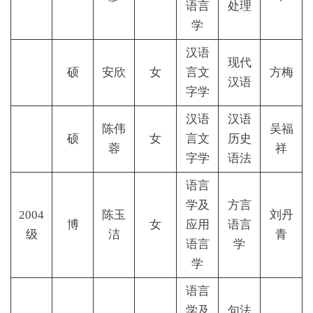
语言
处理
学
汉语
现代
硕
安欣
女
言文
方梅
汉语
字学
汉语
汉语
陈伟
吴福
硕
女
言文
历史
蓉
祥
字学
语法
语言
学及
方言
2004
陈玉
刘丹
博
女
应用
语言
级
洁
青
语言
学
学
语言
学及
句法