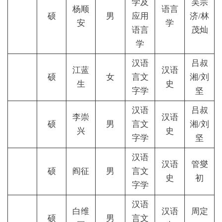
学及
吴宗
杨顺
语言
硕
男
应用
济
/林
安
学
语言
茂灿
学
汉语
吕叔
江蓝
汉语
硕
女
言文
湘
/刘
生
史
字学
坚
汉语
吕叔
李崇
汉语
硕
男
言文
湘
/刘
兴
史
字学
坚
汉语
汉语
管燮
硕
阎征
男
言文
史
初
字学
汉语
白维
汉语
周定
硕
男
言文