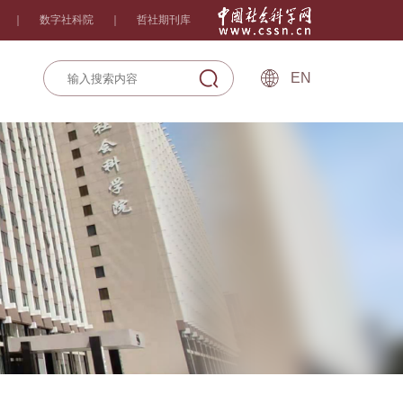
｜
数字社科院
｜
哲社期刊库
EN