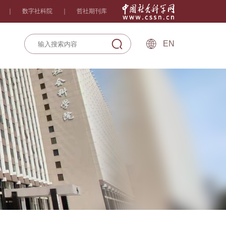
｜
数字社科院
｜
哲社期刊库
EN