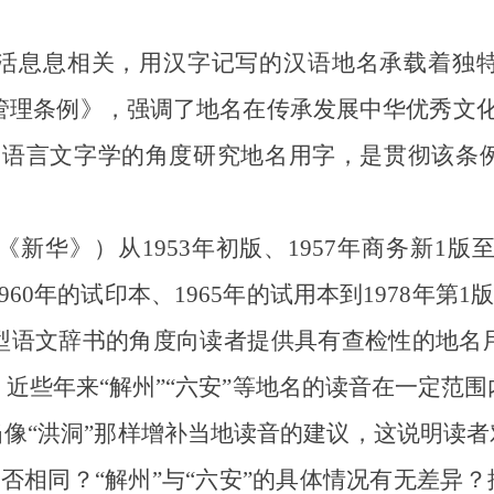
息息相关，用汉字记写的汉语地名承载着独特
名管理条例》，强调了地名在传承发展中华优秀文
书语言文字学的角度研究地名用字，是贯彻该条
》）从1953年初版、1957年商务新1版至2
0年的试印本、1965年的试用本到1978年第1
型语文辞书的角度向读者提供具有查检性的地名
近些年来“解州”“六安”等地名的读音在一定范
当像“洪洞”那样增补当地读音的建议，这说明读者
况是否相同？“解州”与“六安”的具体情况有无差异