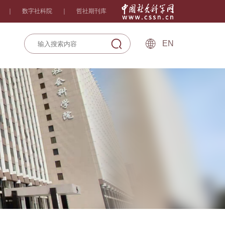
｜
数字社科院
｜
哲社期刊库
EN