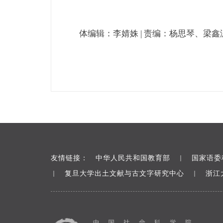
体编辑：李婧姝 | 责编：杨思琴、梁鑫
友情链接：
中华人民共和国教育部
国家语委
｜
复旦大学出土文献与古文字研究中心
浙江
｜
｜