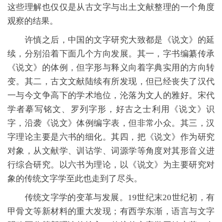
这些理解也仅仅是从古文字与出土文献整理的一个角度
观察的结果。
许慎之后，中国的文字研究大致都是《说文》的延
续，分别沿着下面几个方向发展。其一，字书编纂传承
《说文》的体例，但字形与释义向着字典实用的方向转
变。其二，古文文献陆续有所发现，但已经丧失了汉代
一与今文争高下的学术地位，沦落为文人的雅好。宋代
学者摹写铭文、罗列字形，好古之士利用《说文》识
字，沿袭《说文》体例编字表，但非常小众。其三，汉
字理论主要是六书的细化。其四，把《说文》作为研究
对象，从文献学、训诂学、词源学等角度对其形音义进
行综合研究。以六书为理论，以《说文》为主要研究对
象的传统文字学至此也走到了尽头。
传统文字学的变革与发展。19世纪末20世纪初，有
甲骨文等新材料的重大发现；有西学东渐，语言与文字