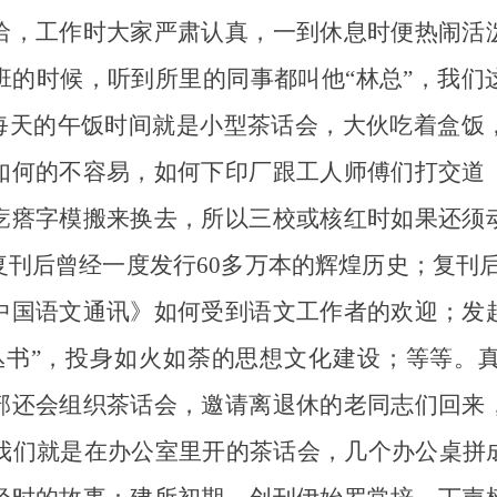
，工作时大家严肃认真，一到休息时便热闹活泼
班的时候，听到所里的同事都叫他“林总”，我们
。每天的午饭时间就是小型茶话会，大伙吃着盒饭
如何的不容易，如何下印厂跟工人师傅们打交道
疙瘩字模搬来换去，所以三校或核红时如果还须
刊后曾经一度发行60多万本的辉煌历史；复刊
中国语文通讯》如何受到语文工作者的欢迎；发
丛书”，投身如火如荼的思想文化建设；等等。
部还会组织茶话会，邀请离退休的老同志们回来
旦我们就是在办公室里开的茶话会，几个办公桌