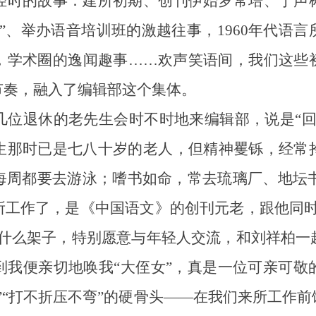
轻时的故事：建所初期、创刊伊始罗常培、丁声
”、举办语音培训班的激越往事，1960年代语
，学术圈的逸闻趣事……欢声笑语间，我们这些
节奏，融入了编辑部这个集体。
退休的老先生会时不时地来编辑部，说是“回
生那时已是七八十岁的老人，但精神矍铄，经常
周都要去游泳；嗜书如命，常去琉璃厂、地坛书
所工作了，是《中国语文》的创刊元老，跟他同时
没什么架子，特别愿意与年轻人交流，和刘祥柏一
到我便亲切地唤我“大侄女”，真是一位可亲可敬
”“打不折压不弯”的硬骨头——在我们来所工作