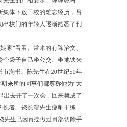
树先生的严格要求、谆谆教诲，
言所集体下放干校的难忘经历，吕
初出校门的年轻人逐渐熟悉了刊
娘家”看看。常来的有陈治文、
拎个袋子自己坐公交、坐地铁来
市淘书。陈先生在20世纪50年
期来所的同事们都尊称他为“大
起出去开了一次会，回来就成了
的长者。饶长溶先生瘦削干练，
前饶先生已因胃癌做过胃部切除手