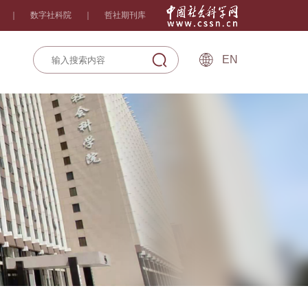
｜
数字社科院
｜
哲社期刊库
EN