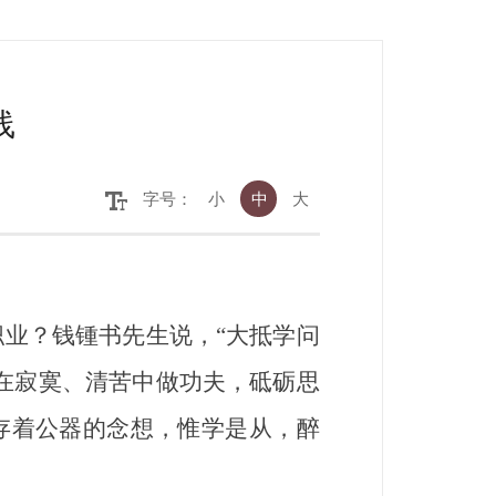
线
字号：
小
中
大
业？钱锺书先生说，“大抵学问
在寂寞、清苦中做功夫，砥砺思
存着公器的念想，惟学是从，醉