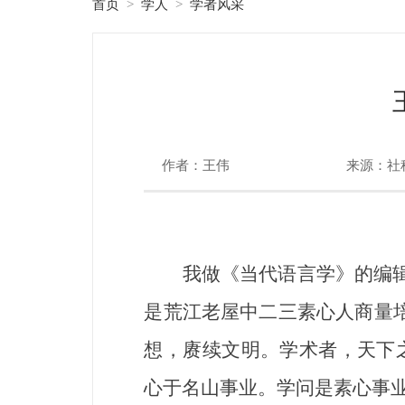
首页
学人
学者风采
>
>
作者：王伟
来源：社
我做《当代语言学》的编辑，
是荒江老屋中二三素心人商量
想，赓续文明。学术者，天下
心于名山事业。学问是素心事