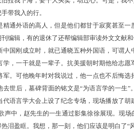
故旧拉我下海，要干大买卖，动过心。可是，我不
手带我入的行。
精通外语的高人，但是他们都甘于寂寞甚至一度
期刊编辑，有的退休了还帮编辑部审读外文文献和
中国刚成立时，就已通晓五种外国语，可谓人中
言学，一干就是一辈子。抗美援朝时期他给志愿
将军。可他晚年时对我说过，他一点也不后悔选
去世后，墓碑背面的铭文是“为语言学的一生”。
当代语言学大会上设了纪念专场，现场播放了胡
的歌声中，赵先生的一生通过影集徐徐展现。现场
热泪盈眶。我想，那一刻，他们应该是明白了“