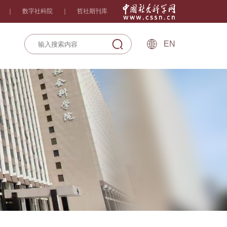
｜
数字社科院
｜
哲社期刊库
EN