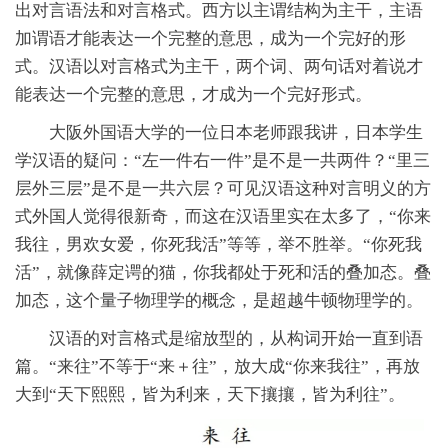
出对言语法和对言格式。西方以主谓结构为主干，主语
加谓语才能表达一个完整的意思，成为一个完好的形
式。汉语以对言格式为主干，两个词、两句话对着说才
能表达一个完整的意思，才成为一个完好形式。
大阪外国语大学的一位日本老师跟我讲，日本学生
学汉语的疑问：“左一件右一件”是不是一共两件？“里三
层外三层”是不是一共六层？可见汉语这种对言明义的方
式外国人觉得很新奇，而这在汉语里实在太多了，“你来
我往，男欢女爱，你死我活”等等，举不胜举。“你死我
活”，就像薛定谔的猫，你我都处于死和活的叠加态。叠
加态，这个量子物理学的概念，是超越牛顿物理学的。
汉语的对言格式是缩放型的，从构词开始一直到语
篇。“来往”不等于“来＋往”，放大成“你来我往”，再放
大到“天下熙熙，皆为利来，天下攘攘，皆为利往”。