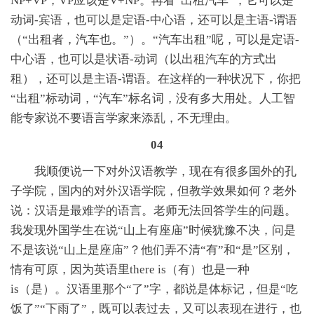
NP+VP，VP应该是V+NP。再看“出租汽车”，它可以是
动词-宾语，也可以是定语-中心语，还可以是主语-谓语
（“出租者，汽车也。”）。“汽车出租”呢，可以是定语-
中心语，也可以是状语-动词（以出租汽车的方式出
租），还可以是主语-谓语。在这样的一种状况下，你把
“出租”标动词，“汽车”标名词，没有多大用处。人工智
能专家说不要语言学家来添乱，不无理由。
04
我顺便说一下对外汉语教学，现在有很多国外的孔
子学院，国内的对外汉语学院，但教学效果如何？老外
说：汉语是最难学的语言。老师无法回答学生的问题。
我发现外国学生在说“山上有座庙”时候犹豫不决，问是
不是该说“山上是座庙”？他们弄不清“有”和“是”区别，
情有可原，因为英语里there is（有）也是一种
is（是）。汉语里那个“了”字，都说是体标记，但是“吃
饭了”“下雨了”，既可以表过去，又可以表现在进行，也