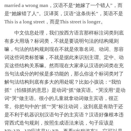
married a wrong man，汉语不是“她嫁了一个错人”，而
是“她嫁错了人”。汉译英，汉语“这条街长”，英语不是
This is a long street，而是This street is longer。
中文信息处理，我们按西方语言那样标注词类到底
有多大用场？标词类，不就是要说明句法的结构规则
嘛，句法的结构规则现在不就是依靠名词、动词、形容
词这些词类标签嘛，不就是据此来识别主谓、定中、动
宾这些结构关系嘛。然而现在大家承认汉语的词类在充
当句法成分的时候是多功能的，那么你这个标词类对了
解句法结构到底有多大的用处呢？比如小孩说：“我怕
抓”（怕猫抓的意思）是动词“抓”做宾语。“哭没用”是动
词“哭”做主语。很小的儿童就拿动词做主宾语，很正
常。你把句中的“抓”“哭”标注动词，这到底是有助于还
是不利于机器识别汉语句子的主宾语？汉语好像根本违
背西式造句规则，按照生成语法来说，句子应该是