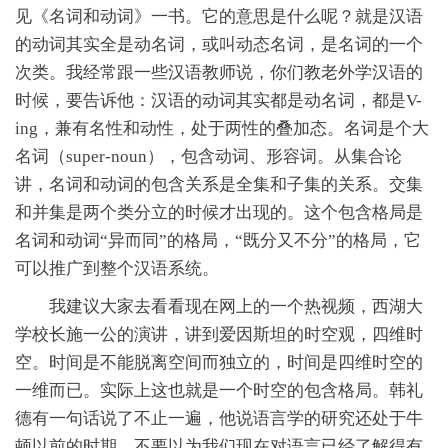
见《名词和动词》一书。它的意思是什么呢？就是汉语
的动词其实全是动名词，或叫动态名词，是名词的一个
次类。我经常跟一些汉语教师说，你们教老外学汉语的
时候，要告诉他：汉语的动词其实都是动名词，都是V-
ing，兼有名性和动性，处于两性的叠加态。名词是个大
名词（super-noun），包含动词、形容词。从集合论
讲，名词和动词的包含关系是全集和子集的关系。交集
和并集是两个类分立的时候才出现的。这个包含格局是
名词和动词“异而同”的格局，“既分又不分”的格局，它
可以推广到整个汉语系统。
我建议大家去看看现在网上的一个热视频，西湖大
学校长施一公的演讲，讲到爱因斯坦的时空观，四维时
空。时间是不能脱离空间而独立的，时间是四维时空的
一维而已。实际上这也就是一个时空的包含格局。韩礼
德有一句话说了不止一遍，他说语言学的研究还处于牛
顿以前的时期。不要以为我们现在对语言已经了解得有