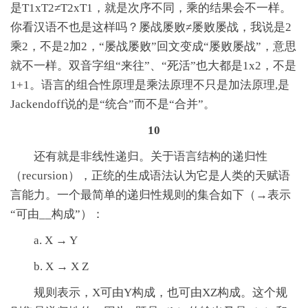
是T1xT2≠T2xT1，就是次序不同，乘的结果会不一样。
你看汉语不也是这样吗？屡战屡败≠屡败屡战，我说是2
乘2，不是2加2，“屡战屡败”回文变成“屡败屡战”，意思
就不一样。双音字组“来往”、“死活”也大都是1x2，不是
1+1。语言的组合性原理是乘法原理不只是加法原理,是
Jackendoff说的是“统合”而不是“合并”。
10
还有就是非线性递归。关于语言结构的递归性
（recursion），正统的生成语法认为它是人类的天赋语
言能力。一个最简单的递归性规则的集合如下（→表示
“可由__构成”）：
a. X → Y
b. X → X Z
规则表示，X可由Y构成，也可由XZ构成。这个规