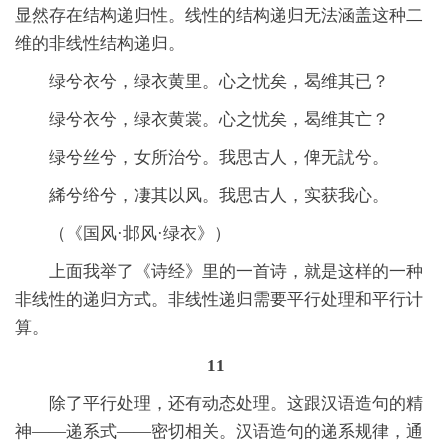
显然存在结构递归性。线性的结构递归无法涵盖这种二
维的非线性结构递归。
绿兮衣兮，绿衣黄里。心之忧矣，曷维其已？
绿兮衣兮，绿衣黄裳。心之忧矣，曷维其亡？
绿兮丝兮，女所治兮。我思古人，俾无訧兮。
絺兮绤兮，凄其以风。我思古人，实获我心。
（《国风·邶风·绿衣》）
上面我举了《诗经》里的一首诗，就是这样的一种
非线性的递归方式。非线性递归需要平行处理和平行计
算。
11
除了平行处理，还有动态处理。这跟汉语造句的精
神——递系式——密切相关。汉语造句的递系规律，通