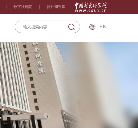
｜
数字社科院
｜
哲社期刊库
EN