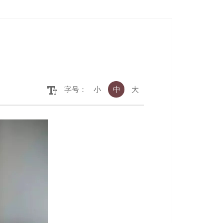
字号：
小
中
大