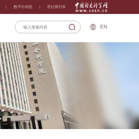
｜
数字社科院
｜
哲社期刊库
EN