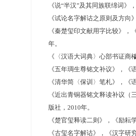
《说“半汉”及其同族联绵词》，
《试论名字解诂之原则及方向》
《秦楚玺印文献用字比较》，《
年。
《〈汉语大词典〉心部书证商榷
《五年琱生尊铭文补议》，《语
《清华简〈保训〉笔札》，《语
《近出青铜器铭文释读补议（
版社，2010年。
《楚官玺释读二则》，《励耘学
《古玺名字解诂》，《汉字研究