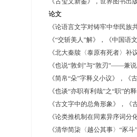
《古玺文新鉴》，世界图书出版
论文
《论语言文字对铸牢中华民族共
《“交斩美人”解》，《中国语文
《北大秦牍〈泰原有死者〉补议
《也说“敦剑”与“敦刃”——兼
《简帛“朵”字释义小议》，《古
《也谈“亦职有利哉”之“职”的
《古文字中的总角形象》，《古
《论类推机制在同素异序词分化
《清华简柒〈越公其事〉“豕斗”