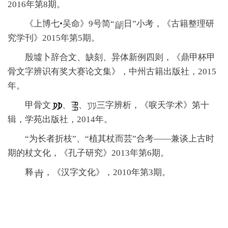
2016年第8期。
《上博七•吴命》9号简“
日”小考，《古籍整理研
究学刊》2015年第5期。
殷墟卜辞合文、缺刻、异体新例四则，《鼎甲杯甲
骨文字辨识有奖大赛论文集》，中州古籍出版社，2015
年。
甲骨文
、
、
三字辨析，《唳天学术》第十
辑，学苑出版社，2014年。
“为长者折枝”、“植其杖而芸”合考——兼谈上古时
期的杖文化，《孔子研究》2013年第6期。
释
，《汉字文化》，2010年第3期。