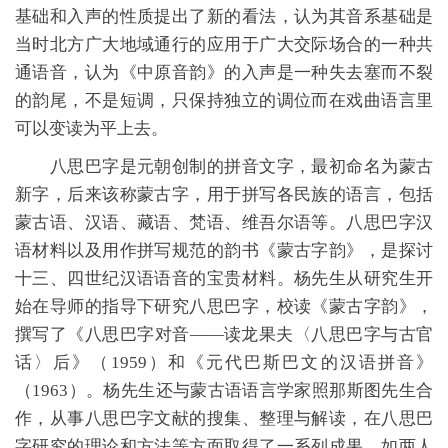
基础和入声的性质提出了新的看法，认为其音系基础是
当时北方广大地域通行的应用于广大交际场合的一种共
通语音，认为《中原音韵》的入声是一种失去塞而不裂
的韵尾，不是短调，只保持独立的调位而在戏曲语言里
可以变读为平上去。
八思巴字是元朝创制的拼音文字，最初命名为蒙古
新字，后来该称蒙古字，用于拼写各民族的语言，包括
蒙古语、汉语、藏语、梵语、维吾尔语等。八思巴字汉
语材料以及用作拼写规范的韵书《蒙古字韵》，是探讨
十三、四世纪汉语语音的宝贵材料。杨先生从研究生开
始在导师的指导下研究八思巴字，校读《蒙古字韵》，
撰写了《八思巴字对音——读龙果夫〈八思巴字与古官
话〉后》（1959）和《元代巴斯巴文的汉语拼音》
（1963）。杨先生还与蒙古语语言学家照那斯图先生合
作，从事八思巴字文献的搜集、整理与解读，在八思巴
字研究的理论和方法等方面取得了一系列成果，如两人