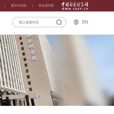
｜
数字社科院
｜
哲社期刊库
EN