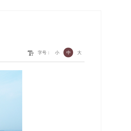
字号：
小
中
大