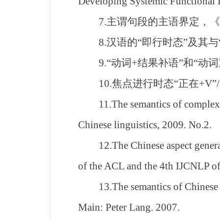
Developing Systemic Functional L
7.主谓句段的主语界定，《世
8.汉语的“即行时态”及其与
9.“动词+结果补语”和“动词
10.焦点进行时态“正在+V”/
11.The semantics of complex asp
Chinese linguistics, 2009. No.2.
12.The Chinese aspect generatio
of the ACL and the 4th IJCNLP of
13.The semantics of Chinese asp
Main: Peter Lang. 2007.