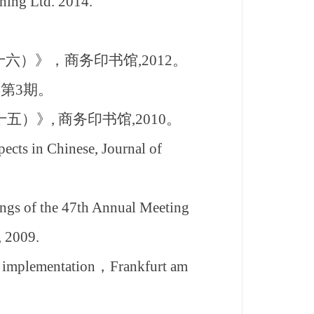
hing Ltd. 2014.
）》，商务印书馆,2012。
第3期。
）》, 商务印书馆,2010。
cts in Chinese, Journal of
ngs of the 47th Annual Meeting
, 2009.
al implementation，Frankfurt am