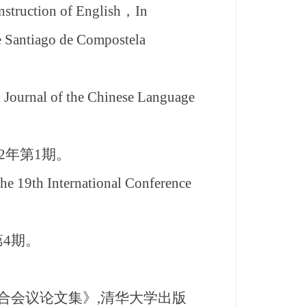
nstruction of English，In
e Santiago de Compostela
 Journal of the Chinese Language
2年第1期。
e 19th International Conference
第4期。
联合会议论文集》,清华大学出版