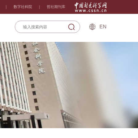
｜
数字社科院
｜
哲社期刊库
EN