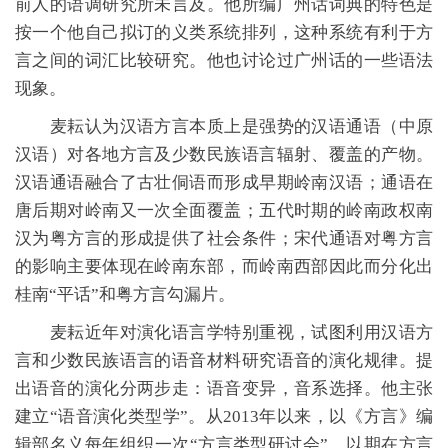
前人的语调研究所未言及。他所编广州话词典的特色是
按一个他自己拟订的义类系统排列，这种系统有利于方
言之间的词汇比较研究。他也讨论过广州话的一些语法
现象。
麦耘认为汉语方言本质上是强势的汉语通语（中原
汉语）对各地方言及少数民族语言辐射、覆盖的产物。
汉语通语融合了古壮侗语而形成早期岭南汉语；通语在
唐后期对岭南又一次全面覆盖；五代时期的岭南政权南
汉为粤方言的形成提供了社会条件；宋代通语对粤方言
的影响主要体现在岭南东部，而岭南西部因此而分化出
桂南“平话”和粤方言勾漏片。
麦耘近年对演化语言学特别重视，试图利用汉语方
言和少数民族语言的语音材料研究语音的演化规律。提
出语音的演化分两步走：语音变异，音系选择。他主张
建立“语音演化类型学”。从2013年以来，以《方言》编
辑部名义每年组织一次“方言类型研讨会”，以期在方言