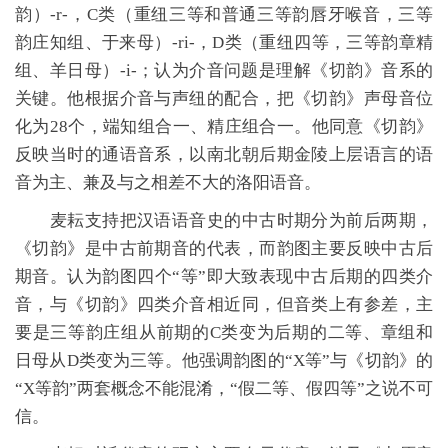
韵）-r-，C类（重纽三等和普通三等韵唇牙喉音，三等
韵庄知组、于来母）-ri-，D类（重纽四等，三等韵章精
组、羊日母）-i-；认为介音问题是理解《切韵》音系的
关键。他根据介音与声纽的配合，把《切韵》声母音位
化为28个，端知组合一、精庄组合一。他同意《切韵》
反映当时的通语音系，以南北朝后期金陵上层语言的语
音为主、兼及与之相差不大的洛阳语音。
麦耘支持把汉语语音史的中古时期分为前后两期，
《切韵》是中古前期音的代表，而韵图主要反映中古后
期音。认为韵图四个“等”即大致表现中古后期的四类介
音，与《切韵》四类介音相近同，但音类上有参差，主
要是三等韵庄组从前期的C类变为后期的二等、章组和
日母从D类变为三等。他强调韵图的“X等”与《切韵》的
“X等韵”两套概念不能混淆，“假二等、假四等”之说不可
信。