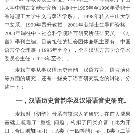
大学中国古文献研究所（期间于1995年至1996年受聘于
香港理工大学中文与双语学系）。1998年转入中山大学
中文系。1999年晋升教授，2001年获博士生导师资格。
2003年调往中国社会科学院语言研究所任研究员、《方
言》季刊主编。目前担任的社会团体兼职主要有：中国
语言学会理事（1996年至今），全国汉语方言学会学术
委员会主任（2013年至今）。
麦耘主要从事汉语历史音韵、汉语方言、语言演化
等方面的研究，还有一些关于语言研究观念的讨论。分
述于下：
一，汉语历史音韵学及汉语语音史研究。
麦耘对《切韵》音系有较深入的研究，在前人成果
基础上梳理了“重纽”问题，构拟了四类介音（此为开
口，合口则加[-u-]）：A类（一四等韵）
-
ø
-
，B类（二等