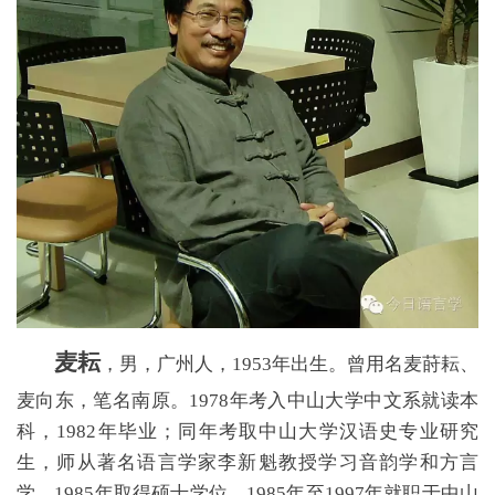
麦耘
，男，广州人，1953年出生。曾用名麦莳耘、
麦向东，笔名南原。1978年考入中山大学中文系就读本
科，1982年毕业；同年考取中山大学汉语史专业研究
生，师从著名语言学家李新魁教授学习音韵学和方言
学，1985年取得硕士学位。1985年至1997年就职于中山