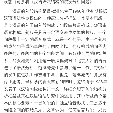
设想（可参看《汉语语法结构的层次分析问题》）。
汉语的句段结构是吕叔湘先生于1960年代初期根据
汉语语法特点提出的一种语法分析框架。其基本思想
是：汉语的句子由句段构成，句段由短语构成，短语由
语素构成。句段是具有一定语义表述功能的片段。一个
句段带上一定的语音形式，就是一个句子。由一个句段
构成的句子成为单段句，由两个以上句段构成的句子为
多段句。多段句的各个句段之间，有各种不同的联结关
系。吕叔湘先生利用这一语法框架对《北京人》的语言
进行了语法分析，范继淹先生参与了这一工作。“文革”
的发生使这项工作被迫中断。但是，范继淹先生并没有
停止思考。当科学的春天重新到来时，范继淹于1985年
发表了《汉语句段结构》一文，详细介绍了句段结构分
析框架及其在汉语语法研究中的运用，其中涉及两个基
本的核心要素：一是句段的非独立语音形式，二是多个
句段之间的联结关系。文章认为，任何语言片段，只要