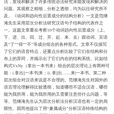
法，发现和解决了许多传统语法研究未能发现和解决的
问题。其观察之精细，分析之透彻，均为以往研究所不
及。《动词和趋向性后置成分的结构分析》一文是范继
淹先生采用层次分析法研究汉语句子结构的代表作之
一。这篇文章重在考察10个动词趋向性后置成分（上、
下、进、出、回、过、开、起、来、去）跟动词、宾语
及“了”“得”“不”等成分组合的各种形式。文章不仅描写
了它们的语音特点，还重点分析比较了它们在结构和分
布上的异同，并揭示出了它们内在的结构系统。比如结
构式VxNy（拿出一本书来）组合的层次理论上有两种可
能：i.拿出||一本书|来；ii. 拿||出……来|一本书。第二种
层次组合对汉语来说是不合理的。范继淹先生对国外的
语言理论理解得比较透彻，知道哪些不适合汉语，哪些
能为我所用，能为我所用的又需要注意些什么问题，等
等。范继淹先生认为层次分析法分析汉语也有一定的局
限性。因而他提出了用“兼属成分”分析汉语特殊结构的