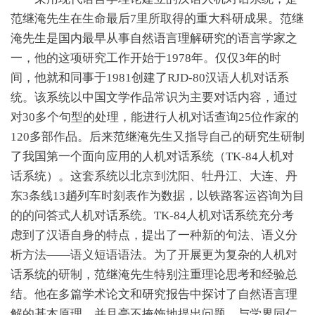
范继淹先生在生命最后7里所取得的重大科研成果。范继
淹先生是国内最早从事自然语言理解研究的语言学家之
一，他的这项研究工作开始于1978年。仅仅3年的时
间，他就和同事于1981创建了RJD-80汉语人机对话系
统。该系统以中国文学作品常识为主要对话内容，通过
对30多个句型的处理，能进行人机对话查询25位作家的
120多部作品。后来范继淹先生又指导自己的研究生研制
了我国第一个面向应用的人机对话系统（TK-84人机对
话系统）。这套系统以北京到沈阳、牡丹江、大连、丹
东3条线13趟列车时刻表作为数据，以铁路客运咨询为目
的的问答式人机对话系统。TK-84人机对话系统充分考
虑到了汉语自身的特点，提出了一种新的句法、语义分
析方法——语义短语语法。为了开展更为复杂的人机对
话系统的研制，范继淹先生特别注重理论思考和经验总
结。他在多篇学术论文和研究报告中探讨了自然语言理
解的基本原理，并且毫不掩饰地提出问题，与学界同仁