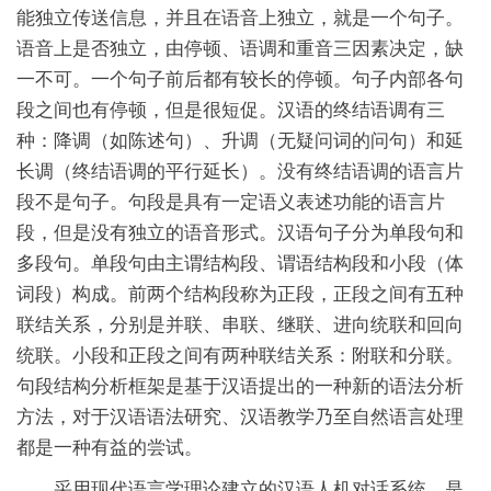
能独立传送信息，并且在语音上独立，就是一个句子。
语音上是否独立，由停顿、语调和重音三因素决定，缺
一不可。一个句子前后都有较长的停顿。句子内部各句
段之间也有停顿，但是很短促。汉语的终结语调有三
种：降调（如陈述句）、升调（无疑问词的问句）和延
长调（终结语调的平行延长）。没有终结语调的语言片
段不是句子。句段是具有一定语义表述功能的语言片
段，但是没有独立的语音形式。汉语句子分为单段句和
多段句。单段句由主谓结构段、谓语结构段和小段（体
词段）构成。前两个结构段称为正段，正段之间有五种
联结关系，分别是并联、串联、继联、进向统联和回向
统联。小段和正段之间有两种联结关系：附联和分联。
句段结构分析框架是基于汉语提出的一种新的语法分析
方法，对于汉语语法研究、汉语教学乃至自然语言处理
都是一种有益的尝试。
采用现代语言学理论建立的汉语人机对话系统，是