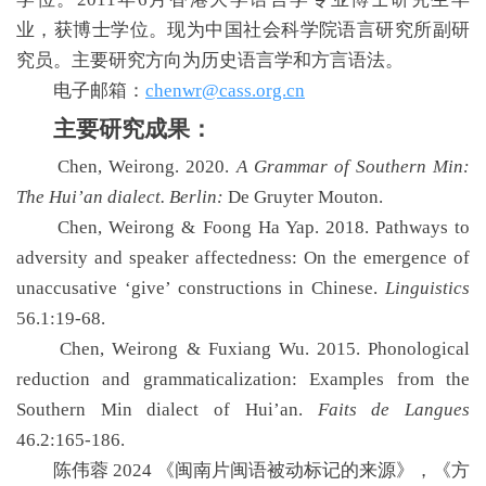
业，获博士学位。现为中国社会科学院语言研究所副研
究员。主要研究方向为历史语言学和方言语法。
电子邮箱：
chenwr@cass.org.cn
主要研究成果：
Chen, Weirong. 2020.
A Grammar of Southern Min:
The Hui’an dialect. Berlin:
De Gruyter Mouton.
Chen, Weirong & Foong Ha Yap. 2018. Pathways to
adversity and speaker affectedness: On the emergence of
unaccusative ‘give’ constructions in Chinese.
Linguistics
56.1:19-68.
Chen, Weirong & Fuxiang Wu. 2015. Phonological
reduction and grammaticalization: Examples from the
Southern Min dialect of Hui’an.
Faits de Langues
46.2:165-186.
陈伟蓉 2024 《闽南片闽语被动标记的来源》，《方