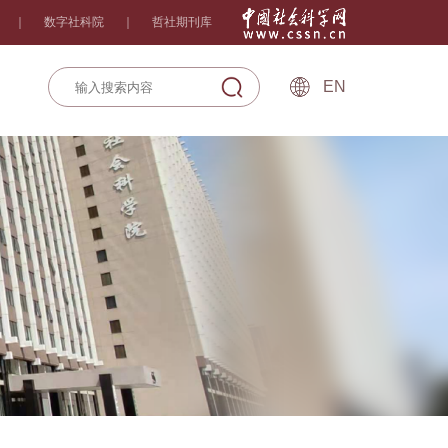
｜
数字社科院
｜
哲社期刊库
EN