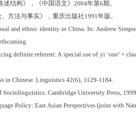
结构》，《中国语文》2004年第6期。
方法与事实》，重庆出版社1991年版。
 and ethnic identity in China. In: Andrew Simpson
orthcoming
 definite referent: A special use of yi ‘one’ + clas
 in Chinese. Linguistics 42(6), 1129-1184.
ciolinguistics. Cambridge University Press, 1999
Policy: East Asian Perspectives (joint with Nanet