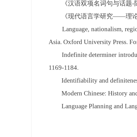
《汉语双项名词句与话题-陈述
《现代语言学研究——理论、
Language, nationalism, regional
Asia. Oxford University Press. F
Indefinite determiner introducing
1169-1184.
Identifiability and definiteness
Modern Chinese: History and So
Language Planning and Language 