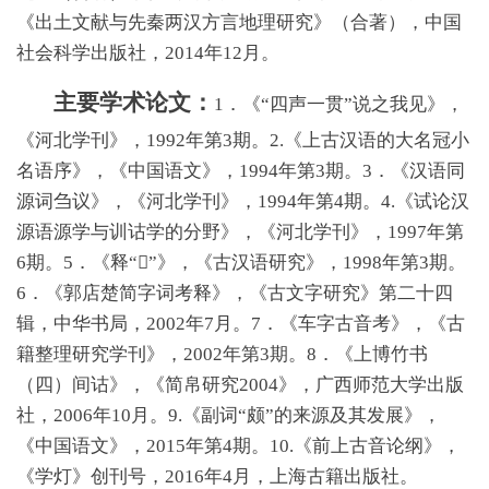
《出土文献与先秦两汉方言地理研究》（合著），中国
社会科学出版社，2014年12月。
主要学术论文：
1．《“四声一贯”说之我见》，
《河北学刊》，1992年第3期。2.《上古汉语的大名冠小
名语序》，《中国语文》，1994年第3期。3．《汉语同
源词刍议》，《河北学刊》，1994年第4期。4.《试论汉
源语源学与训诂学的分野》，《河北学刊》，1997年第
6期。5．《释
“
𧰲
”
》，《古汉语研究》，1998年第3期。
6．《郭店楚简字词考释》，《古文字研究》第二十四
辑，中华书局，2002年7月。7．《车字古音考》，《古
籍整理研究学刊》，2002年第3期。8．《上博竹书
（四）间诂》，《简帛研究2004》，广西师范大学出版
社，2006年10月。9.《副词“颇”的来源及其发展》，
《中国语文》，2015年第4期。10.《前上古音论纲》，
《学灯》创刊号，2016年4月，上海古籍出版社。