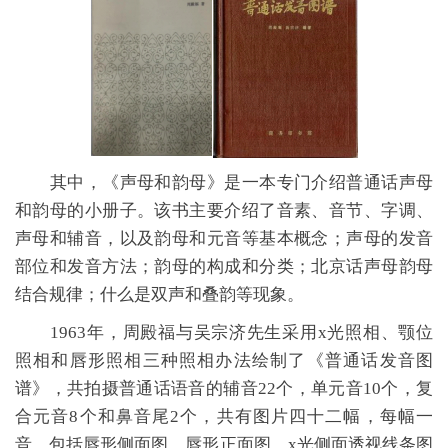
其中，《声母和韵母》是一本专门介绍普通话声母
和韵母的小册子。该书主要介绍了音素、音节、字调、
声母和辅音，以及韵母和元音等基本概念；声母的发音
部位和发音方法；韵母的构成和分类；北京话声母韵母
结合规律；什么是双声和叠韵等现象。
1963年，周殿福与吴宗济先生采用x光照相、颚位
照相和唇形照相三种照相办法绘制了《普通话发音图
谱》，共拍摄普通话语音的辅音22个，单元音10个，复
合元音8个和鼻音尾2个，共有图片四十二幅，每幅一
音，包括唇形侧面图、唇形正面图、x光侧面透视线条图