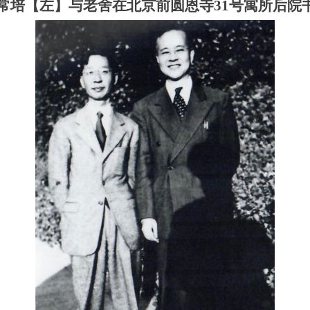
年罗常培【左】与老舍在北京前圆恩寺31号寓所后院