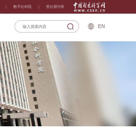
｜
数字社科院
｜
哲社期刊库
EN