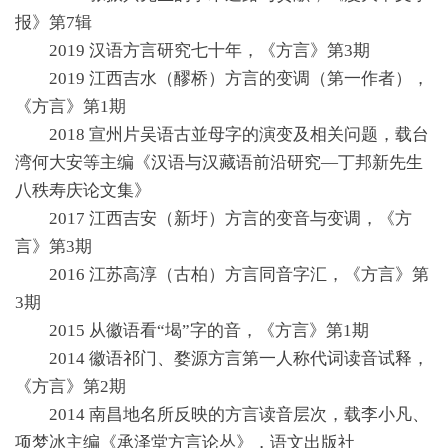
报》第7辑
2019 汉语方言研究七十年，《方言》第3期
2019 江西吉水（醪桥）方言的变调（第一作者），
《方言》第1期
2018 宣州片吴语古並母字的演变及相关问题，载台
湾何大安等主编《汉语与汉藏语前沿研究—丁邦新先生
八秩寿庆论文集》
2017 江西吉安（新圩）方言的变音与变调，《方
言》第3期
2016 江苏高淳（古柏）方言同音字汇，《方言》第
3期
2015 从徽语看“堨”字的音，《方言》第1期
2014 徽语祁门、婺源方言第一人称代词读音试释，
《方言》第2期
2014 南昌地名所反映的方言读音层次，载李小凡、
项梦冰主编《承泽堂方言论丛》，语文出版社