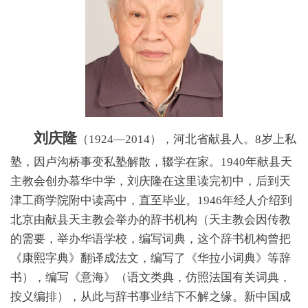
刘庆隆
（1924—2014），河北省献县人。8岁上私
塾，因卢沟桥事变私塾解散，辍学在家。1940年献县天
主教会创办慕华中学，刘庆隆在这里读完初中，后到天
津工商学院附中读高中，直至毕业。1946年经人介绍到
北京由献县天主教会举办的辞书机构（天主教会因传教
的需要，举办华语学校，编写词典，这个辞书机构曾把
《康熙字典》翻译成法文，编写了《华拉小词典》等辞
书），编写《意海》（语文类典，仿照法国有关词典，
按义编排），从此与辞书事业结下不解之缘。新中国成