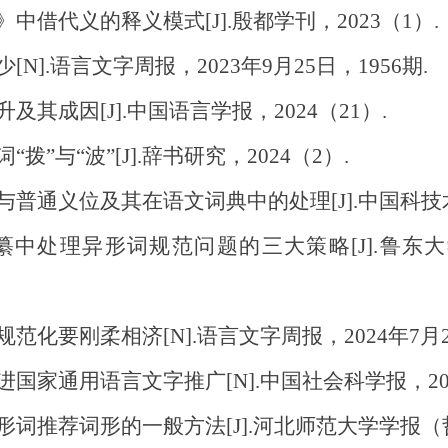
借代义的释义模式[J].殷都学刊，2023（1）.
].语言文字周报，2023年9月25日，1956期.
其成因[J].中国语言学报，2024（21）.
”与“波”[J].辞书研究，2024（2）.
普通义位及其在语文词典中的处理[J].中国科技术语
纂中处理异形词规范问题的三大策略[J].鲁东
化要刚柔相济[N].语言文字周报，2024年7月25
家通用语言文字推广[N].中国社会科学报，2024
词推荐词形的一般方法[J].河北师范大学学报（哲