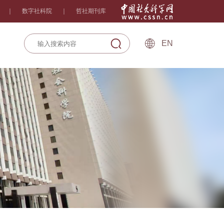
｜
数字社科院
｜
哲社期刊库
EN