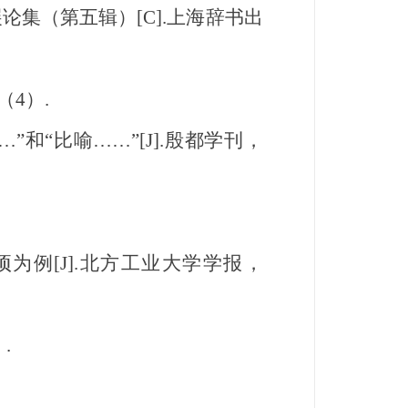
论集（第五辑）[C].上海辞书出
（4）.
“比喻……”[J].殷都学刊，
为例[J].北方工业大学学报，
.