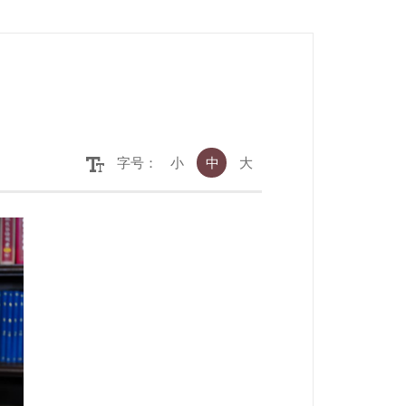
字号：
小
中
大