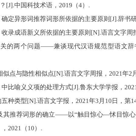
[J].中国科技术语，2019（4）.
定异形词推荐词形所依据的主要原则[J].辞书研究
录成语新义所依据的主要原则[N].语言文字周报，2
关的两个问题——兼谈现代汉语规范型语文辞书的
点与隐性相似点[N].语言文字周报，2021年2月1
比喻义义项的处理方式[J].鲁东大学学报，2021
类型[N].语言文字报，2021年3月10日，第14
其推荐词形的确立——以“触目惊心—怵目惊心”“莫
021（10）.