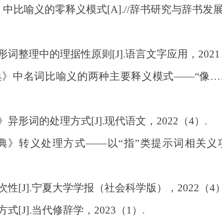
比喻义的零释义模式[A].//辞书研究与辞书发展
整理中的理据性原则[J].语言文字应用，2021
》中名词比喻义的两种主要释义模式——“像……”和
形词的处理方式[J].现代语文，2022（4）.
》转义处理方式——以“指”类提示词相关义项
[J].宁夏大学学报（社会科学版），2022（4）
[J].当代修辞学，2023（1）.