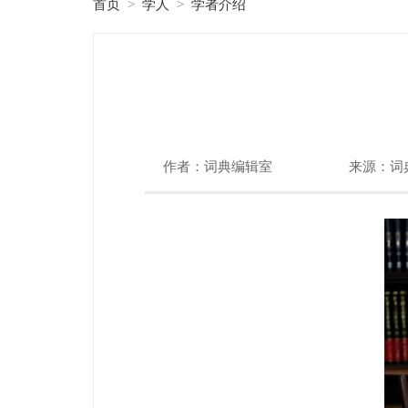
首页
学人
学者介绍
>
>
作者：词典编辑室
来源：词