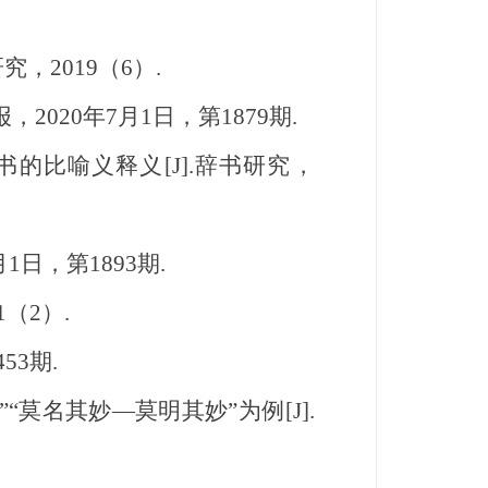
，2019（6）.
020年7月1日，第1879期.
比喻义释义[J].辞书研究，
日，第1893期.
（2）.
53期.
名其妙—莫明其妙”为例[J].