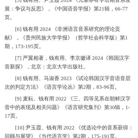
[5] 钱有用、尹玉霞 2024 《儿童咿呀学语期音系发
展：争议与反思》，《中国语音学报》第21辑，66-77
页。
[6] 钱有用 2024 《非洲语言音系研究的理论贡
献》，《贵州民族大学学报》（哲学社会科学版）第1
期，173-195页。
[7] 严翼相著，钱有用、李京徽译 2024《韩国汉字
音新探》，北京：北京大学出版社。
[8] 钱有用、马淑香 2023 《试论韩国汉字音语音层
次的判定方法》《语言学论丛》第2期，83-96页。
[9] 麦耘、钱有用 2022 《三、四等见系在朝鲜汉字
音中的表现及相关问题》《语言研究集刊》第30辑，1-
17页。
[10] 尹玉霞、钱有用 2022 《优选论中的音系获得：
回顾与展望》《当代语言学》第2期，175-191页。