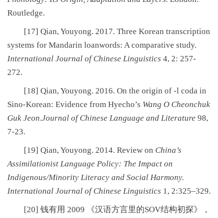
Routledge.
[17]
Qian, Youyong. 2017. Three Korean transcription
systems for Mandarin loanwords: A comparative study.
International Journal of Chinese Linguistics
4, 2: 257-
272.
[18]
Qian, Youyong. 2016. On the origin of -l coda in
Sino-Korean: Evidence from Hyecho’s
Wang O Cheonchuk
Guk Jeon
.
Journal of Chinese Language and Literature
98,
7-23.
[19]
Qian, Youyong. 2014. Review on
China’s
Assimilationist Language Policy: The Impact on
Indigenous/Minority Literacy and Social Harmony.
International Journal of Chinese Linguistics
1, 2:325–329.
[20] 钱有用 2009 《汉语方言里的SOV结构初探》，