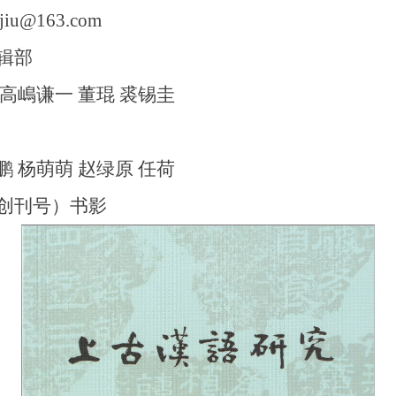
njiu@163.com
辑部
高嶋谦一 董琨 裘锡圭
 杨萌萌 赵绿原 任荷
创刊号）书影