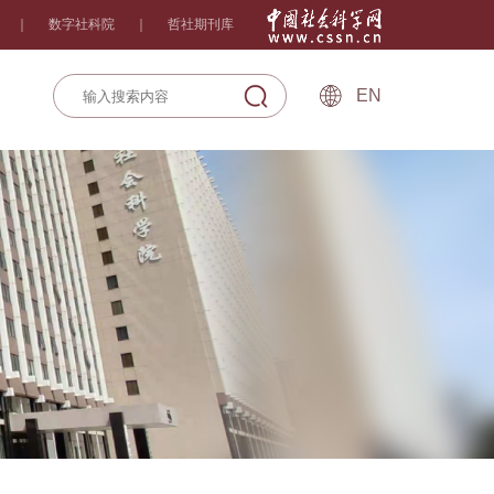
｜
数字社科院
｜
哲社期刊库
EN