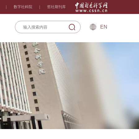
｜
数字社科院
｜
哲社期刊库
EN