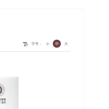
字号：
小
中
大