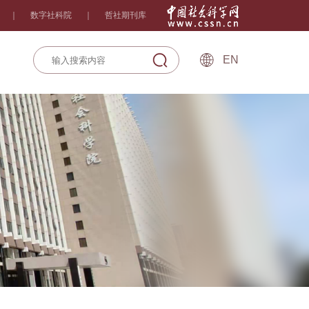
｜
数字社科院
｜
哲社期刊库
EN