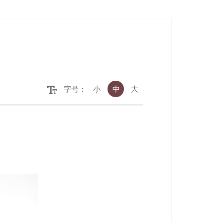
字号：
小
中
大