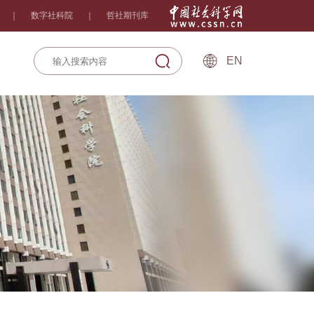
｜
数字社科院
｜
哲社期刊库
EN