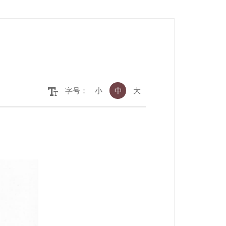
字号：
小
中
大