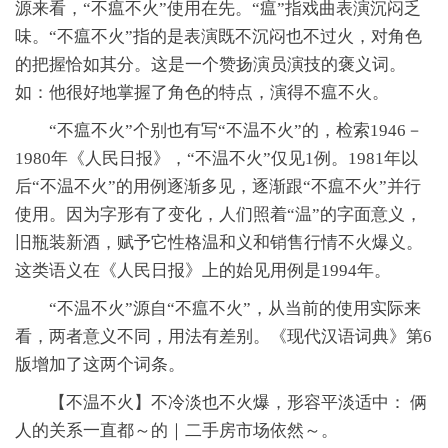
源来看，“不瘟不火”使用在先。“瘟”指戏曲表演沉闷乏
味。“不瘟不火”指的是表演既不沉闷也不过火，对角色
的把握恰如其分。这是一个赞扬演员演技的褒义词。
如：他很好地掌握了角色的特点，演得不瘟不火。
“不瘟不火”个别也有写“不温不火”的，检索1946－
1980年《人民日报》，“不温不火”仅见1例。1981年以
后“不温不火”的用例逐渐多见，逐渐跟“不瘟不火”并行
使用。因为字形有了变化，人们照着“温”的字面意义，
旧瓶装新酒，赋予它性格温和义和销售行情不火爆义。
这类语义在《人民日报》上的始见用例是1994年。
“不温不火”源自“不瘟不火”，从当前的使用实际来
看，两者意义不同，用法有差别。《现代汉语词典》第6
版增加了这两个词条。
【不温不火】不冷淡也不火爆，形容平淡适中： 俩
人的关系一直都～的｜二手房市场依然～。