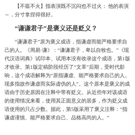
【不瘟不火】指表演既不沉闷也不过火： 他的表演
～，分寸拿捏得很好。
“谦谦君子”是褒义还是贬义？
“谦谦君子”原为褒义成语，指谦虚而能严格要求自
己的人。《周易·谦》：“谦谦君子，卑以自牧也。”《现
代汉语词典》试印本、试用本没有收录这个成语，第1版
才收录。第1版定稿阶段经历了“文革”后期，受时代影
响，这个成语解释为“原指谦虚、能严格要求自己的人。
现多指故作谦虚而实际虚伪的人”。这个原本是褒义的成
语由于历史原因在注释中带有贬义。从近些年对该成语
的使用情况来看，使用其正面意义的居多，作为贬义成
语使用的只占少数。据此，第5版采用了褒义注释：“指
谦虚谨慎、能严格要求自己、品格高尚的人。”