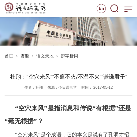
En
首页
资源
语文天地
辨字析词
>
>
>
杜翔：“空穴来风““不瘟不火/不温不火““谦谦君子“
作者：杜翔
来源：今日语言学
时间： 2017-05-12
“空穴来风”是指消息和传说“有根据”还是
“毫无根据”？
“空穴来风”是个成语，它的本义是说有了孔洞才招