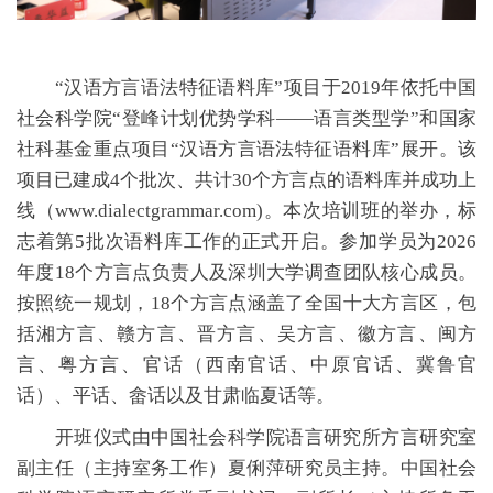
“汉语方言语法特征语料库”项目于2019年依托中国
社会科学院“登峰计划优势学科——语言类型学”和国家
社科基金重点项目“汉语方言语法特征语料库”展开。该
项目已建成4个批次、共计30个方言点的语料库并成功上
线（www.dialectgrammar.com)。本次培训班的举办，标
志着第5批次语料库工作的正式开启。参加学员为2026
年度18个方言点负责人及深圳大学调查团队核心成员。
按照统一规划，18个方言点涵盖了全国十大方言区，包
括湘方言、赣方言、晋方言、吴方言、徽方言、闽方
言、粤方言、官话（西南官话、中原官话、冀鲁官
话）、平话、畲话以及甘肃临夏话等。
开班仪式由中国社会科学院语言研究所方言研究室
副主任（主持室务工作）夏俐萍研究员主持。中国社会