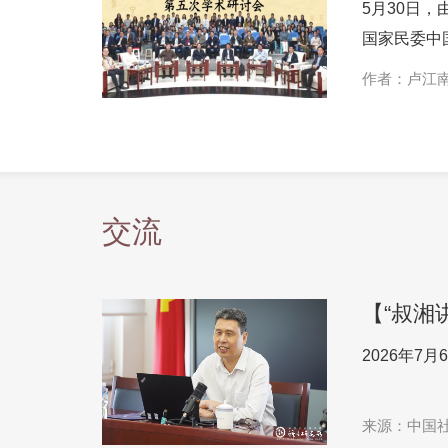
5月30日
国家民委中
作者：卢江
交流
【“叔湘
2026年7
来源：中国