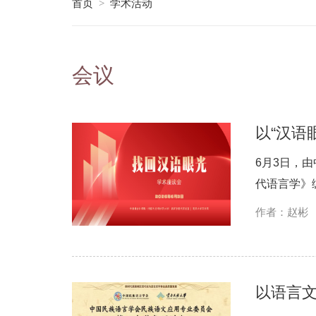
首页
学术活动
>
会议
以“汉语
6月3日，
代语言学》
作者：赵彬
以语言