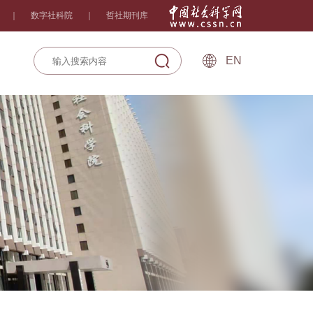
｜
数字社科院
｜
哲社期刊库
EN