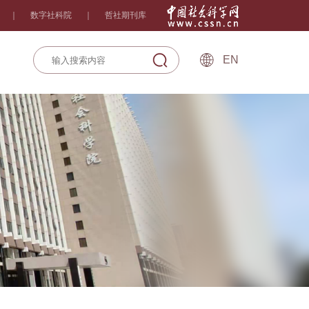
｜
数字社科院
｜
哲社期刊库
EN