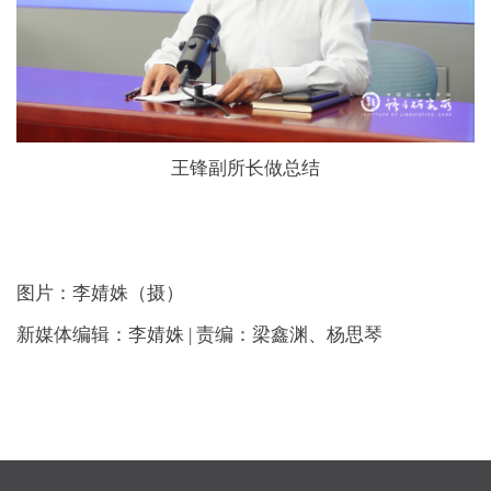
王锋副所长做总结
图片：李婧姝（摄）
新媒体编辑：李婧姝 | 责编：梁鑫渊、杨思琴