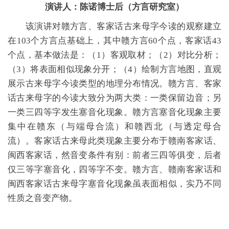
演讲人：陈诺博士后（方言研究室）
该演讲对赣方言、客家话古来母字今读的观察建立
在103个方言点基础上，其中赣方言60个点，客家话43
个点，基本做法是：（1）客观取材；（2）对比分析；
（3）将表面相似现象分开；（4）绘制方言地图，直观
展示古来母字今读类型的地理分布情况。赣方言、客家
话古来母字的今读大致分为两大类：一类保留边音；另
一类三四等字发生塞音化现象。赣方言塞音化现象主要
集中在赣东（与端母合流）和赣西北（与透定母合
流）。客家话古来母此类现象主要分布于赣南客家话、
闽西客家话，然音变条件有别：前者三四等俱变，后者
仅三等字塞音化，四等字不变。赣方言、赣南客家话和
闽西客家话古来母字塞音化现象虽表面相似，实乃不同
性质之音变产物。