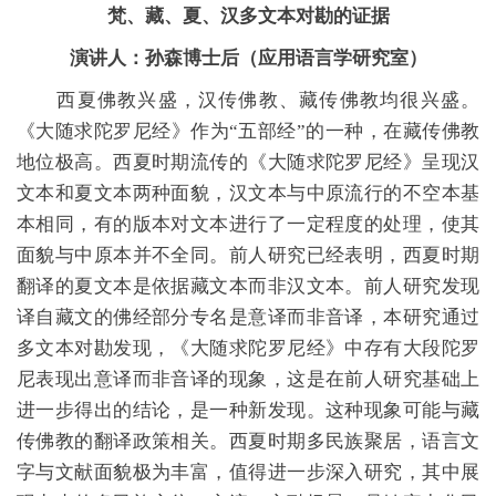
梵、藏、夏、汉多文本对勘的证据
演讲人：孙森博士后（应用语言学研究室）
西夏佛教兴盛，汉传佛教、藏传佛教均很兴盛。
《大随求陀罗尼经》作为“五部经”的一种，在藏传佛教
地位极高。西夏时期流传的《大随求陀罗尼经》呈现汉
文本和夏文本两种面貌，汉文本与中原流行的不空本基
本相同，有的版本对文本进行了一定程度的处理，使其
面貌与中原本并不全同。前人研究已经表明，西夏时期
翻译的夏文本是依据藏文本而非汉文本。前人研究发现
译自藏文的佛经部分专名是意译而非音译，本研究通过
多文本对勘发现，《大随求陀罗尼经》中存有大段陀罗
尼表现出意译而非音译的现象，这是在前人研究基础上
进一步得出的结论，是一种新发现。这种现象可能与藏
传佛教的翻译政策相关。西夏时期多民族聚居，语言文
字与文献面貌极为丰富，值得进一步深入研究，其中展