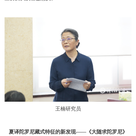
王楠研究员
夏译陀罗尼藏式特征的新发现——《大随求陀罗尼》