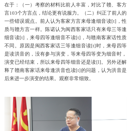
在于：（一）考察的材料比前人丰富，对比了赣、客方
言103个方言点，结论更有说服力。（二）纠正了前人的
一些错误观点。前人认为客家方言来母逢细音读[t]，性
质与赣方言一样。陈诺认为闽西客家话只有来母三等逢
细音读[t]，来母四等逢细音不读[t]，与赣南客家话性质
不同。原因是闽西客家话三等逢细音读[t]时，来母四等
是读洪音的，没有参与演变，等来母四等变为细音时，
演变已经结束，所以来母四等细音还是读[l]。另外还解
释了赣南客家话来母逢洪音也读[t]的问题，认为洪音是
后来进一步演变的结果。观察非常细致。