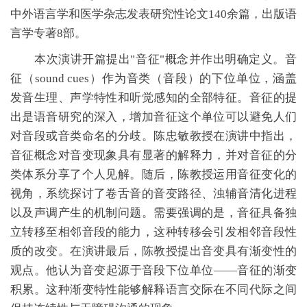
中外语言学和医学杂志发表研究性论文140余篇，出版语
言学专著8部。
本次演讲开篇提出"音征"概念并作出明确定义。音
征（sound cues）作为音类（音段）的下位单位，涵盖
发音生理、声学特性和听觉感知的全部特征。音征的提
出是语音研究的深入，增加音征这个单位可以避免人们
对音段或音类命名的分歧。陈忠敏教授在演讲中指出，
音征概念对音变现象具有显著的解释力，并对音征的分
类体系分享了个人见解。随后，陈教授运用音征变化的
视角，系统探讨了卷舌音的音变路径、浊辅音清化进程
以及声调产生的机制问题。需要强调的是，音征具备独
立转移至相邻音段的能力，这种转移会引发相邻音段性
质的改变。在演讲最后，陈教授提出音变具有渐变性的
观点。他认为音变起源于音段下位单位——音征的渐变
积累。这种渐变特性能够解释语言交际在不同代际之间