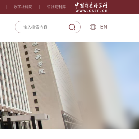
｜
数字社科院
｜
哲社期刊库
EN