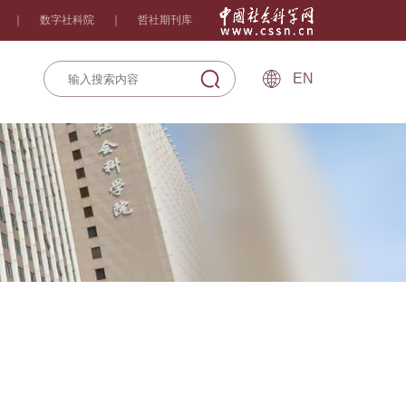
｜
数字社科院
｜
哲社期刊库
EN