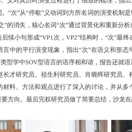
形、义对其历时演变过程进行了细致的梳理，指出
。“次”从“停歇”义动词到方所名词的演变机制是转
“之”的消失，核心名词“次”通过背景化和重新分
后续小句形成“VP1次，VP2”结构时，“次”
语言中的平行演变现象，指出“次”在语义和形态
与类型学中SOV型语言的语序相和谐，报告还就
长才研究员、祖生利研究员、肖晓晖研究员、程
的材料、方法和观点进行了深入的讨论，并从多
重要方向。最后完权研究员做了简要总结，沙龙在