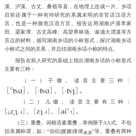
溪、泸溪、古丈、桑植等县，在地理上连成一片。乡话
目前还属于一种有待研究的系属未明的非官话汉语方
言，也是一种濒危汉语方言。报告运用湖南泸溪李家
田、梁家潭、古丈高峰、高望界林场、溆浦大渭溪等方
言点的材料，描写湖南乡话的小称形式，探讨湖南乡话
小称式之间的关系，并总结湖南乡话小称的特点。
报告在前人研究的基础上指出湖南乡话的小称形式
主要有三种：
（一）子缀。读音主要三种：
（二）儿缀。读音主要有三种：
（三）重叠。词根语素重叠，举例限于AA式。不包
括亲属称谓，如：“伯伯|嫂嫂|佬佬
”等。重叠有两种
弟弟