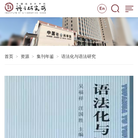
En
首页
资源
集刊年鉴
语法化与语法研究
>
>
>