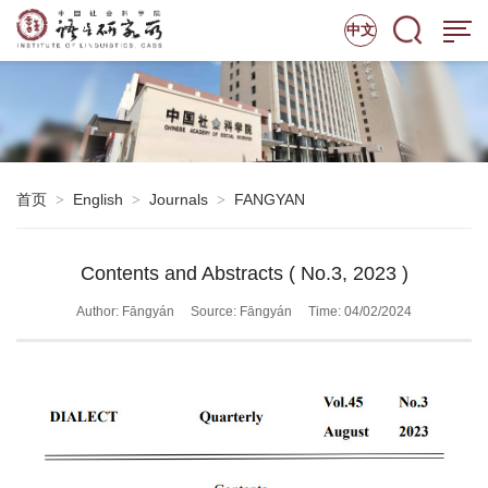
中文
首页
English
Journals
FANGYAN
>
>
>
Contents and Abstracts ( No.3, 2023 )
Author: Fāngyán
Source: Fāngyán
Time: 04/02/2024