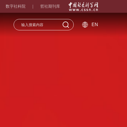
数字社科院
哲社期刊库
｜
｜
EN