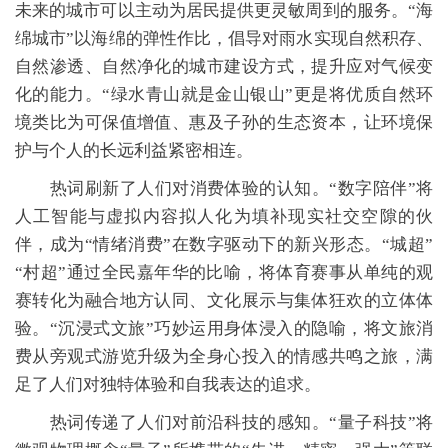
未来的城市可以主动为居民提供更灵敏周到的服务。“海
绵城市”以海绵的弹性作比，倡导对雨水实现自然积存、
自然渗透、自然净化的城市建设方式，提升应对气候变
化的能力。“绿水青山就是金山银山”更是将优质自然环
境类比为可保值增值、惠及子孙的生态资本，让环境保
护与个人的长远利益紧密相连。
热词刷新了人们对消费体验的认知。“数字陪伴”将
人工智能与虚拟内容拟人化为填补现实社交空隙的伙
伴，成为“情绪消费”在数字驱动下的新兴形态。“城超”
“村超”通过全民嘉年华的比喻，将体育赛事从单纯的观
赛转化为融合地方认同、文化展示与集体狂欢的立体体
验。“沉浸式文旅”巧妙运用身体浸入的隐喻，将文旅消
费从旁观式游览升级为全身心投入的情感共鸣之旅，满
足了人们对独特体验和自我表达的追求。
热词传递了人们对前沿科技的感知。“量子科技”将