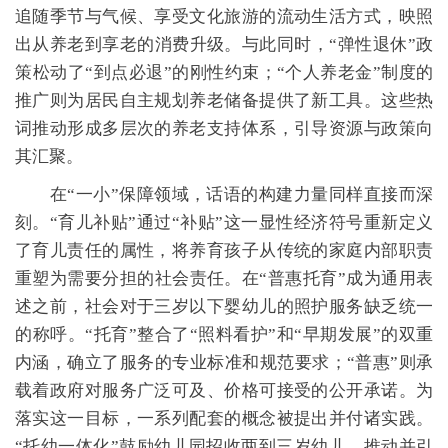
追随季节与气候、享受文化旅游的流动生活方式，映照
出从养老到享老的消费升级。与此同时，“弹性退休”政
策松动了“到点必退”的刚性约束；“个人养老金”制度的
推广则为居民自主规划养老储备提供了新工具。这些热
词推动形成多层次的养老支持体系，引导资源与政策向
其汇聚。
在“一小”保障领域，话语的构建力量同样直接而深
刻。“育儿补贴”通过“补贴”这一显性经济符号重新定义
了育儿责任的属性，将养育孩子从传统的家庭内部职责
重塑为需要分担的社会责任。在“普惠托育”成为通用表
述之前，社会对于三岁以下婴幼儿的照护服务缺乏统一
的称呼。“托育”整合了“照料看护”和“早期发展”的双重
内涵，确立了服务的专业标准和规范要求；“普惠”则承
载着政府对服务广泛可及、价格可接受的公开承诺。为
落实这一目标，一系列配套的概念被提出并付诸实践。
“托幼一体化”鼓励幼儿园招收两到三岁幼儿，推动并引