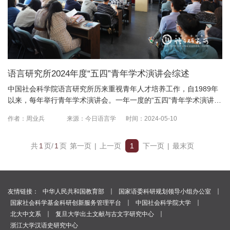
语言研究所2024年度“五四”青年学术演讲会综述
中国社会科学院语言研究所历来重视青年人才培养工作，自1989年
以来，每年举行青年学术演讲会。一年一度的“五四”青年学术演讲
会，是展示青年学者学术水平和专业素养、发现和培养青年英才的...
作者：周业兵
来源：今日语言学
时间：2024-05-10
共
1
页/
1
页
第一页
|
上一页
1
下一页
|
最末页
｜
｜
友情链接：
中华人民共和国教育部
国家语委科研规划领导小组办公室
｜
｜
国家社会科学基金科研创新服务管理平台
中国社会科学院大学
｜
｜
北大中文系
复旦大学出土文献与古文字研究中心
浙江大学汉语史研究中心