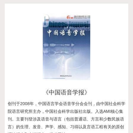
《中国语音学报》
文辞
创刊于2008年，中国语言学会语音学分会会刊，由中国社会科学
《
秀论
院语言研究所主办，中国社会科学出版社出版。入选AMI核心集
编
育出
刊。主要刊登涉及语音与语言（包括普通话、方言和少数民族语
观
术交
言）的生理、发音、声学、感知、习得以及言语工程有关的原创
的