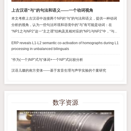
上古汉语“与”的句法和语义——一个动词视角
本文考察上古汉语中连接两个NP的“与”的句法和语义，提供一种动词
分析的视角，认为一些句法环境和语境中的“与”有可能是动词：在
“NP1之与NP2”这一“主之谓”结构及其相对应的“NP1与NP2”中，“与...
ERP reveals L1-L2 semantic co-activation of homographs during L1
processing in unbalanced bilinguals
“作为(一个)NP”式与“体词+一个NP”式比较分析
汉语儿缀的南方变体——基于发音生理与声学实验的个案研究
数字资源