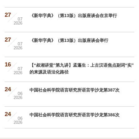
27
《新华字典》（第13版）出版座谈会在京举行
07
2026
2026年7月26日，《新华字典》（第13版）出版座谈会在中国
国际出版交流中心举行。
27
《新华字典》（第13版）出版座谈会举行
07
2026
7月26日，《新华字典》（第13版）出版座谈会在京举行。全国
人大常委会副委员长、民进中央主席蔡达峰出席会议并讲话。
16
【“叔湘讲堂”第九讲】孟蓬生：上古汉语焦点副词“实”
07
的来源及语法化路径
2026
2026年7月6日上午，中国社会科学院语言研究所举办“叔湘讲堂”
第九讲。
24
中国社会科学院语言研究所语言学沙龙第387次
06
2026
2026年6月15日下午，语言研究所举办了第387期“尔雅沙龙”，
中山大学中国语言文学系曾南逸教授做了题为“趋同演化——汉
语方言分区与谱系的‘矛盾’所在”的学术报告。
24
中国社会科学院语言研究所语言学沙龙第386次
06
2026
2026年6月15日上午，语言研究所举办了第386期“尔雅沙龙”，
复旦大学中文系教授盛益民做了题为“汉语方言语法史研究的重
建视角”的学术报告。