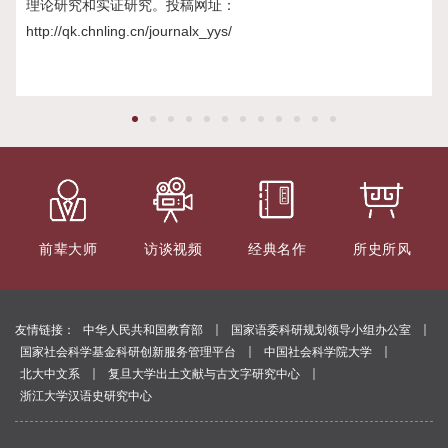
起到
理论研究和实证研究。投稿网址：
作
http://qk.chnling.cn/journalx_yys/
体、
前辈大师
访谈视频
经典名作
所史所风
｜
｜
友情链接：
中华人民共和国教育部
国家语委科研规划领导小组办公室
｜
｜
国家社会科学基金科研创新服务管理平台
中国社会科学院大学
｜
｜
北大中文系
复旦大学出土文献与古文字研究中心
浙江大学汉语史研究中心