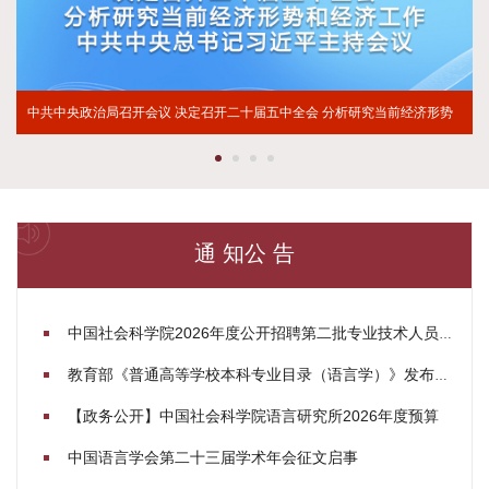
中共中央政治局召开会议 决定召开二十届五中全会 分析研究当前经济形势
中国社会科学院举办科技考古与文化遗产保护国际学术研讨会
中国社会科学院党组理论学习中心组深入学习习近平总书记关于加强和改进
【简报】赓续红色血脉 砥砺初心使命——听陈人康同志讲述其父开国上将
和经济工作 中共中央总书记习近平主持会议
思想政治工作、关于基层工作方法的重要论述
陈士榘的故事
通 知
公 告
中国社会科学院2026年度公开招聘第二批专业技术人员公告
教育部《普通高等学校本科专业目录（语言学）》发布，新增语言科学、计算语言学、语言智能本科专业
【政务公开】中国社会科学院语言研究所2026年度预算
中国语言学会第二十三届学术年会征文启事